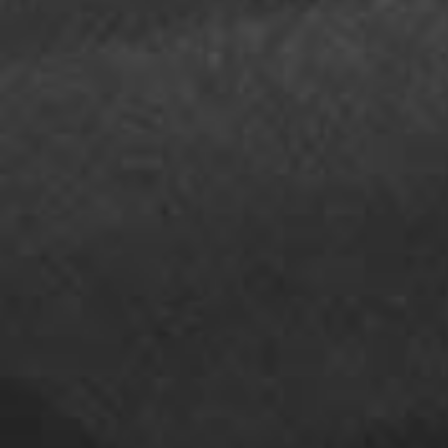
のため、3/3（火）～3/15（日）まで臨時休業い
たします。
ご迷惑をおかけしますが、何卒ご理解とご協力
賜りますよう、よろしくお願いいたします。
なお、再開日は3月16日（月）を予定しており
すが、各種状況を考慮しながら判断してまいり
す。
2019.12.16
【ワークショップのご案内】
『腸活で健康に美しく』
日時:1月19日(日)10:00〜11:30(1時間半～2時間
場所:Pilates Studio 自在 料金:¥2,500
※血流測定、アドバイス(¥500)限定8名
持ち物:動きやすい服装、飲み物
https://www.instagram.com/p/B6ASiHyAbLG/
2019.11.27
【年末年始のお休みのご案内】
12月31日(火)午後～1月5日(日)まではレッスン
お休みさせて頂きます。
お休み期間中は、
お問い合わせフォーム
にてご
絡ください。受付はしておりますが、返信は1月
日(月)以降となります。ご迷惑をおかけ致しま