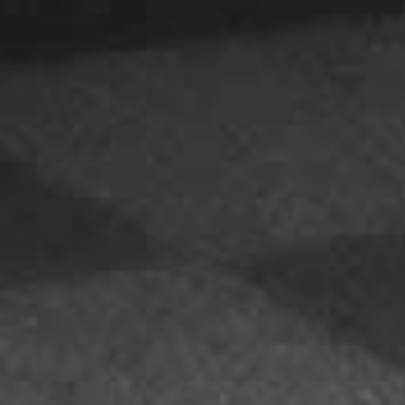
2020.11.02
【ママピラティス新設のお知らせ】
Babyと一緒のグループレッスン(６０分)のママ
ラティス始めます。
3名までのクラスです。
>>> 詳細は
こちらから
もしくはお電話でご連絡ください。
2020.09.23
【グループクラス新設のお知らせ】
グループクラスを新設しました。
木曜日12:00～(70分間)
3名までのクラスにつき、2名のみ募集いたしま
す。
詳細は
こちらから
もしくはお電話でご連絡ください。
2020.06.12
【6月からのレッスンに関するお知らせ】
>>> 6月以降のオンラインレッスンを含むレッス
ン内容とスケジュールはこちら
2020.05.09
【5月からのレッスン内容に関するお知らせ】
>>> 会員様およびレッスン受講希望の方へのお
らせ
>>> 5月の臨時スケジュールとレッスン内容のお