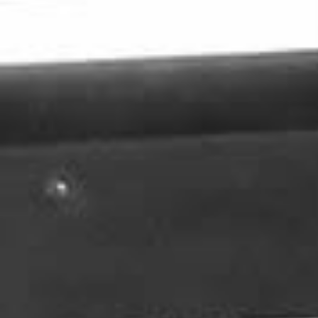
わせフォーム
にてご連絡ください。(お電話での
対応はしておりません)
お休み明けより順次対応させていただきます。
ご迷惑をおかけ致しますが、宜しくお願い致し
す。
2023.11.29
【年末年始のお休みのご案内】
12月29日(金)〜1月4日(木)まで年末年始のお休
とさせて頂きます。
お休み期間中の、ご予約、お問い合わせ等は、
問い合わせフォーム
にてご連絡ください。宜し
お願い致します。
なお、返信は1月5日(金)からとなります。
ご迷惑をおかけ致しますが、宜しくお願い致し
す。
2023.04.21
【ゴールデンウィークのお知らせ】
[グループレッスン]
５月１日(月)～５月５日(金)
[プライベートレッスン]
５月４日(木)～５月７日(日)
お休みとさせいただきます。
グループレッスンとプライベートレッスンのお