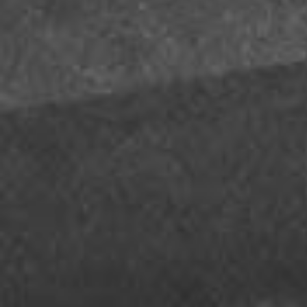
知らせ
2020.04.18
【会員の皆様へスタジオ一時クローズに関する
知らせ】
新型コロナウィルス感染拡大防止に伴う緊急事
宣言の発令を受け、再度、4月20日（月）～5月
日（木）まではスタジオをクローズとさせて頂
ます。
>>> 詳しくはこちらから
2020.04.07
【会員の皆様へレッスンに関するお知らせ】
新型コロナウィルス感染拡大防止を考慮し、昨
4月6日（月）～2週間はすべてのクラスにおい
レッスンをクローズとさせて頂きます。
>>> 詳しくはこちらから
2020.03.24
【感染症対策について】
当スタジオの新型コロナウイルス感染症への対
についてご案内いたします。
>>> 詳しくはこちらから
2020.03.03
【臨時休業のお知らせ】
新型コロナウイルス感染症の感染予防・拡散防