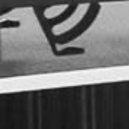
みが違うので、お気をつけください。
お休み期間中は
お問い合わせフォーム
にてご連
ください。
2022.12.05
【年末年始のお休みのご案内】
12月30日(金)～1月3日(火)まで年末年始のお休
とさせて頂きます。
お休み期間中は
お問い合わせフォーム
にてご連
ください。
2022.04.15
【ゴールデンウィークのお知らせ】
5月3日(火)、土曜日(定休日)以外、全て営業して
おります。
※グループレッスンはお休みですが、プライベ
トレッスンは行っています。
ご予約、お問い合わせ等は、
お問い合わせフォ
ム
にてご連絡ください。宜しくお願い致します
2021.12.13
【年末年始のお休みのご案内】
12月30日(木)～1月3日(月)まで年末年始のお休