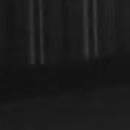
とさせて頂きます。
お休み期間中は
お問い合わせフォーム
にてご連
ください。
2021.04.20
【ゴールデンウィークのお休みのご案内】
4月29日(木)～5月5日(水)まではレッスンをお休
みさせて頂きます。
ご予約、お問い合わせ等は、
お問い合わせフォ
ム
にてご連絡ください。宜しくお願い致します
2021.03.19
【営業時間内のセールス電話について】
当店へ営業される営業担当者様は、お問合せフ
ームよりご連絡ください。
2020.12.03
【年末年始のお休みのご案内】
12月30日(水)～1月3日(日)まで年末年始のお休
とさせて頂きます。
お休みの期間は
お問い合わせフォーム
にてご連
ください。