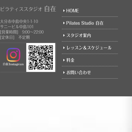
自在
ピラティススタジオ
HOME
そのため、3月の新規受付は行っておりません。
大分市中島中央1-1-10
なお、4月のご予約はすでに受付を開始しており
Pilates Studio 自在
サニービル中島101
ます。
[営業時間] 9:00～22:00
毎月ご予約が埋まりやすくなっておりますので
スタジオ案内
[定休日] 不定期
ご希望の方はお早めにお問い合わせください。
レッスン＆スケジュール
新規のお客様は、ホームページのお問い合わせ
ォームよりご予約ください。
料金
皆さまのご予約を心よりお待ちしております。
お問い合わせ
2025.12.27
【1月プライベートレッスン空き状況】
平日19:00以降は満席。
日曜日は僅かですが空きがあります。
平日はまだ空きがあるので、お問い合わせフォ
ムにてご連絡ください。
2025.12.22
【年末年始のお休みのご案内】
12月30日(火)～1月4日(日)まで 年末年始のお休
とさせて頂きます。
お休み期間中の、ご予約、お問い合わせ等は、