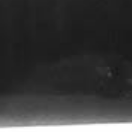
ご迷惑をおかけ致しますが、宜しくお願い致し
す。
2024.12.02
【1.2月のお休み変更のお知らせ】
1月、2月のお休みを、土曜日から日曜日に変更
せていただきます。
ご迷惑をおかけ致しますが、宜しくお願い致し
す。
2024.12.01
【年末年始のお休みのご案内】
12月28日(土)〜1月4日(土)まで年末年始のお休
とさせて頂きます。
お休み期間中の、ご予約、お問い合わせ等は、
問い合わせフォーム
にてご連絡ください。宜し
お願い致します。
なお、返信は1月6日(月)からとなります。
ご迷惑をおかけ致しますが、宜しくお願い致し
す。
2024.04.22
【ゴールデンウィークのお知らせ】
5月3日(金)～5月8日(水)までお休みとさせてい
だきます。
お休み中のご予約、お問い合わせ等は、
お問い