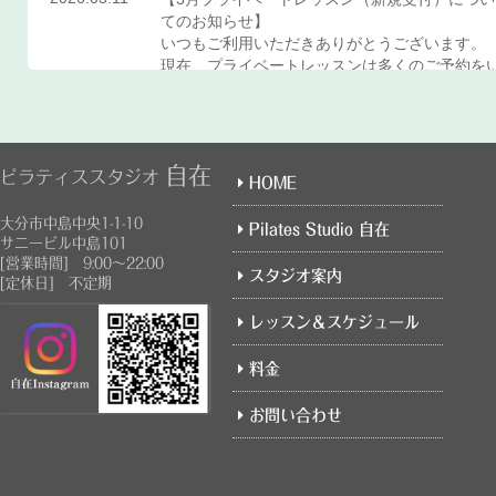
てのお知らせ】
いつもご利用いただきありがとうございます。
現在、プライベートレッスンは多くのご予約を
ただいており、既存のお客様のご予約を優先さ
ていただいております。
そのため、3月の新規受付は行っておりません。
自在
ピラティススタジオ
HOME
なお、4月のご予約はすでに受付を開始しており
ます。
大分市中島中央1-1-10
Pilates Studio 自在
毎月ご予約が埋まりやすくなっておりますので
サニービル中島101
[営業時間] 9:00～22:00
ご希望の方はお早めにお問い合わせください。
スタジオ案内
[定休日] 不定期
新規のお客様は、ホームページのお問い合わせ
レッスン＆スケジュール
ォームよりご予約ください。
皆さまのご予約を心よりお待ちしております。
料金
2025.12.27
【1月プライベートレッスン空き状況】
平日19:00以降は満席。
お問い合わせ
日曜日は僅かですが空きがあります。
平日はまだ空きがあるので、お問い合わせフォ
ムにてご連絡ください。