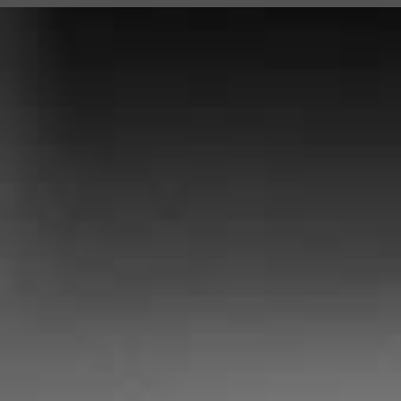
2025.12.22
【年末年始のお休みのご案内】
12月30日(火)～1月4日(日)まで 年末年始のお休
とさせて頂きます。
お休み期間中の、ご予約、お問い合わせ等は、
問い合わせフォーム
にてご連絡ください。宜し
お願い致します。
なお、返信は1月5日(月)からとなります。
ご迷惑をおかけ致しますが、宜しくお願い致し
す。
2025.07.26
【夏季休業日のお知らせ】
8月11日(月)～8月16日(土)までお休みとさせて
ただきます。
お休み中のご予約、お問い合わせ等は、
お問い
わせフォーム
にてご連絡ください。(お電話での
対応はしておりません)
お休み明けより順次対応させていただきます。
ご迷惑をおかけ致しますが、宜しくお願い致し
す。
2025.04.21
【ゴールデンウィークのお知らせ】
5月4日(日)～5月6日(火)までお休みとさせてい