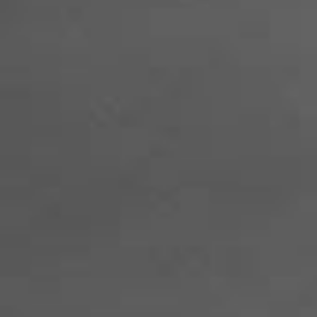
2020.05.09
【5月からのレッスン内容に関するお知らせ】
>>> 会員様およびレッスン受講希望の方へのお
らせ
>>> 5月の臨時スケジュールとレッスン内容のお
知らせ
2020.04.18
【会員の皆様へスタジオ一時クローズに関する
知らせ】
新型コロナウィルス感染拡大防止に伴う緊急事
宣言の発令を受け、再度、4月20日（月）～5月
日（木）まではスタジオをクローズとさせて頂
ます。
>>> 詳しくはこちらから
2020.04.07
【会員の皆様へレッスンに関するお知らせ】
新型コロナウィルス感染拡大防止を考慮し、昨
4月6日（月）～2週間はすべてのクラスにおい
レッスンをクローズとさせて頂きます。
>>> 詳しくはこちらから
2020.03.24
【感染症対策について】
当スタジオの新型コロナウイルス感染症への対