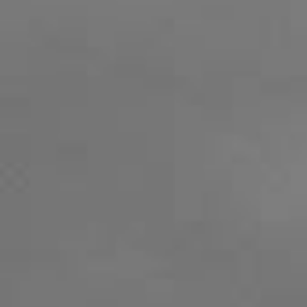
2024.04.22
【ゴールデンウィークのお知らせ】
5月3日(金)～5月8日(水)までお休みとさせてい
だきます。
お休み中のご予約、お問い合わせ等は、
お問い
わせフォーム
にてご連絡ください。(お電話での
対応はしておりません)
お休み明けより順次対応させていただきます。
ご迷惑をおかけ致しますが、宜しくお願い致し
す。
2023.11.29
【年末年始のお休みのご案内】
12月29日(金)〜1月4日(木)まで年末年始のお休
とさせて頂きます。
お休み期間中の、ご予約、お問い合わせ等は、
問い合わせフォーム
にてご連絡ください。宜し
お願い致します。
なお、返信は1月5日(金)からとなります。
ご迷惑をおかけ致しますが、宜しくお願い致し
す。
2023.04.21
【ゴールデンウィークのお知らせ】
[グループレッスン]