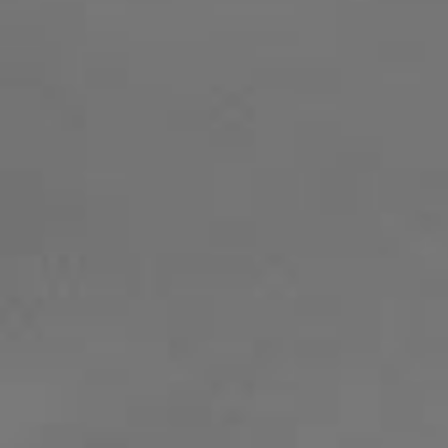
５月１日(月)～５月５日(金)
[プライベートレッスン]
５月４日(木)～５月７日(日)
お休みとさせいただきます。
グループレッスンとプライベートレッスンのお
みが違うので、お気をつけください。
お休み期間中は
お問い合わせフォーム
にてご連
ください。
2022.12.05
【年末年始のお休みのご案内】
12月30日(金)～1月3日(火)まで年末年始のお休
とさせて頂きます。
お休み期間中は
お問い合わせフォーム
にてご連
ください。
2022.04.15
【ゴールデンウィークのお知らせ】
5月3日(火)、土曜日(定休日)以外、全て営業して
おります。
※グループレッスンはお休みですが、プライベ
トレッスンは行っています。