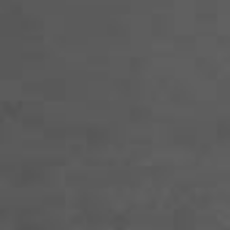
についてご案内いたします。
>>> 詳しくはこちらから
2020.03.03
【臨時休業のお知らせ】
新型コロナウイルス感染症の感染予防・拡散防
のため、3/3（火）～3/15（日）まで臨時休業い
たします。
ご迷惑をおかけしますが、何卒ご理解とご協力
賜りますよう、よろしくお願いいたします。
なお、再開日は3月16日（月）を予定しており
すが、各種状況を考慮しながら判断してまいり
す。
2019.12.16
【ワークショップのご案内】
『腸活で健康に美しく』
日時:1月19日(日)10:00〜11:30(1時間半～2時間
場所:Pilates Studio 自在 料金:¥2,500
※血流測定、アドバイス(¥500)限定8名
持ち物:動きやすい服装、飲み物
https://www.instagram.com/p/B6ASiHyAbLG/
2019.11.27
【年末年始のお休みのご案内】
12月31日(火)午後～1月5日(日)まではレッスン