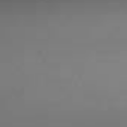
だきます。
お休み中のご予約、お問い合わせ等は、
お問い
わせフォーム
にてご連絡ください。(お電話での
対応はしておりません)
お休み明けより順次対応させていただきます。
ご迷惑をおかけ致しますが、宜しくお願い致し
す。
2024.12.02
【1.2月のお休み変更のお知らせ】
1月、2月のお休みを、土曜日から日曜日に変更
せていただきます。
ご迷惑をおかけ致しますが、宜しくお願い致し
す。
2024.12.01
【年末年始のお休みのご案内】
12月28日(土)〜1月4日(土)まで年末年始のお休
とさせて頂きます。
お休み期間中の、ご予約、お問い合わせ等は、
問い合わせフォーム
にてご連絡ください。宜し
お願い致します。
なお、返信は1月6日(月)からとなります。
ご迷惑をおかけ致しますが、宜しくお願い致し
す。