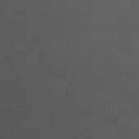
とさせて頂きます。
お休みの期間は
お問い合わせフォーム
にてご連
ください。
2020.11.02
【ママピラティス新設のお知らせ】
Babyと一緒のグループレッスン(６０分)のママ
ラティス始めます。
3名までのクラスです。
>>> 詳細は
こちらから
もしくはお電話でご連絡ください。
2020.09.23
【グループクラス新設のお知らせ】
グループクラスを新設しました。
木曜日12:00～(70分間)
3名までのクラスにつき、2名のみ募集いたしま
す。
詳細は
こちらから
もしくはお電話でご連絡ください。
2020.06.12
【6月からのレッスンに関するお知らせ】
>>> 6月以降のオンラインレッスンを含むレッス
ン内容とスケジュールはこちら